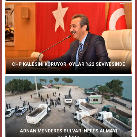
​CHP KALESİNİ KORUYOR, OYLAR %22 SEVİYESİNDE
ADNAN MENDERES BULVARI NEFES ALMAYI