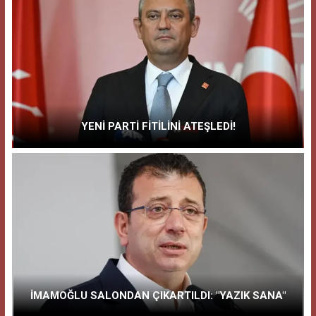
YENİ PARTİ FİTİLİNİ ATEŞLEDİ!
İMAMOĞLU SALONDAN ÇIKARTILDI: "YAZIK SANA"