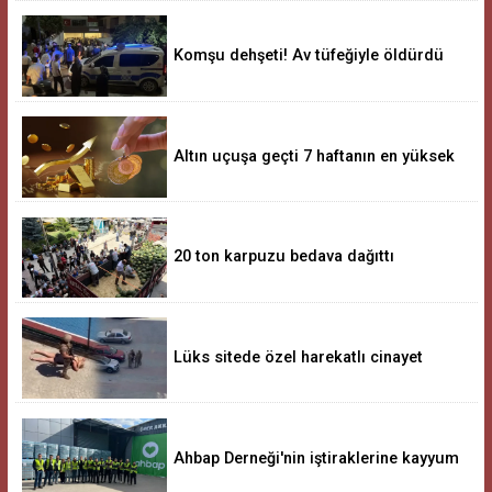
Komşu dehşeti! Av tüfeğiyle öldürdü
Altın uçuşa geçti 7 haftanın en yüksek
seviyesi
20 ton karpuzu bedava dağıttı
Lüks sitede özel harekatlı cinayet
operasyonu!
Ahbap Derneği'nin iştiraklerine kayyum
olarak atandı