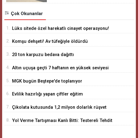
Çok Okunanlar
1.
Lüks sitede özel harekatlı cinayet operasyonu!
2.
Komşu dehşeti! Av tüfeğiyle öldürdü
3.
20 ton karpuzu bedava dağıttı
4.
Altın uçuşa geçti 7 haftanın en yüksek seviyesi
5.
MGK bugün Beştepe'de toplanıyor
6.
Evlilik hazırlığı yapan çiftler eğitim
7.
Çikolata kutusunda 1,2 milyon dolarlık rüşvet
8.
Yol Verme Tartışması Kanlı Bitti: Testereli Tehdit