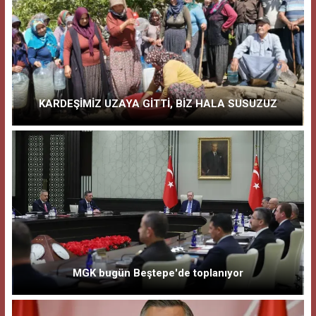
KARDEŞİMİZ UZAYA GİTTİ, BİZ HALA SUSUZUZ
MGK bugün Beştepe'de toplanıyor