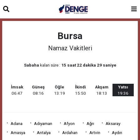
Bursa
Namaz Vakitleri
Sabaha
kalan süre :
15 saat 22 dakika 29 saniye
İmsak
Güneş
Öğle
İkindi
Akşam
Yatsı
06:47
08:16
13:19
15:50
18:13
19:36
Adana
Adıyaman
Afyon
Ağrı
Aksaray
Amasya
Antalya
Ardahan
Artvin
Aydın