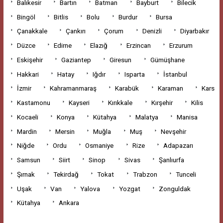
Balıkesir
Bartın
Batman
Bayburt
Bilecik
Bingöl
Bitlis
Bolu
Burdur
Bursa
Çanakkale
Çankırı
Çorum
Denizli
Diyarbakır
Düzce
Edirne
Elazığ
Erzincan
Erzurum
Eskişehir
Gaziantep
Giresun
Gümüşhane
Hakkari
Hatay
Iğdır
Isparta
İstanbul
İzmir
Kahramanmaraş
Karabük
Karaman
Kars
Kastamonu
Kayseri
Kırıkkale
Kırşehir
Kilis
Kocaeli
Konya
Kütahya
Malatya
Manisa
Mardin
Mersin
Muğla
Muş
Nevşehir
Niğde
Ordu
Osmaniye
Rize
Adapazarı
Samsun
Siirt
Sinop
Sivas
Şanlıurfa
Şırnak
Tekirdağ
Tokat
Trabzon
Tunceli
Uşak
Van
Yalova
Yozgat
Zonguldak
Kütahya
Ankara