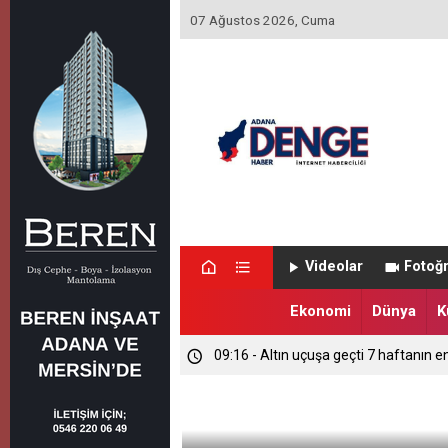
07 Ağustos 2026, Cuma
09:37 - Çikolata kutusunda 1,2 milyon 
Videolar
Fotoğr
09:27 - MGK bugün Beştepe'de toplan
Ekonomi
Dünya
K
09:16 - Altın uçuşa geçti 7 haftanın e