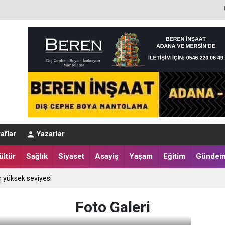
dolarlık rüşvet
aflar
Yazarlar
ıyor
ültür
Sağlık
Siyaset
Asayiş
Yaşam
Eğitim
Günde
n yüksek seviyesi
Foto Galeri