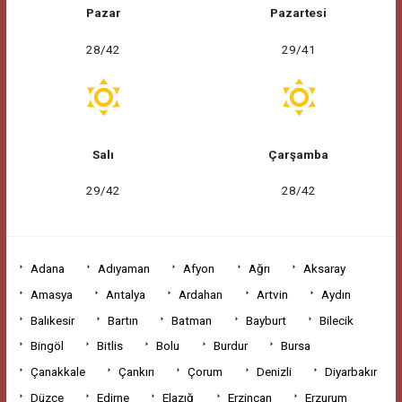
Pazar
Pazartesi
28/42
29/41
Salı
Çarşamba
29/42
28/42
Adana
Adıyaman
Afyon
Ağrı
Aksaray
Amasya
Antalya
Ardahan
Artvin
Aydın
Balıkesir
Bartın
Batman
Bayburt
Bilecik
Bingöl
Bitlis
Bolu
Burdur
Bursa
Çanakkale
Çankırı
Çorum
Denizli
Diyarbakır
Düzce
Edirne
Elazığ
Erzincan
Erzurum