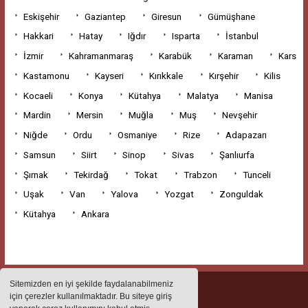
Eskişehir
Gaziantep
Giresun
Gümüşhane
Hakkari
Hatay
Iğdır
Isparta
İstanbul
İzmir
Kahramanmaraş
Karabük
Karaman
Kars
Kastamonu
Kayseri
Kırıkkale
Kırşehir
Kilis
Kocaeli
Konya
Kütahya
Malatya
Manisa
Mardin
Mersin
Muğla
Muş
Nevşehir
Niğde
Ordu
Osmaniye
Rize
Adapazarı
Samsun
Siirt
Sinop
Sivas
Şanlıurfa
Şırnak
Tekirdağ
Tokat
Trabzon
Tunceli
Uşak
Van
Yalova
Yozgat
Zonguldak
Kütahya
Ankara
Sitemizden en iyi şekilde faydalanabilmeniz
için çerezler kullanılmaktadır. Bu siteye giriş