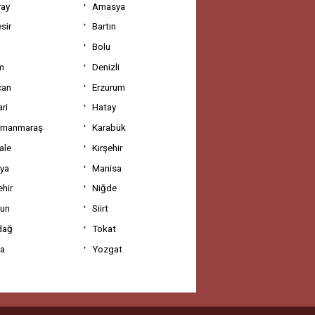
ray
Amasya
sir
Bartın
Bolu
m
Denizli
can
Erzurum
ri
Hatay
amanmaraş
Karabük
ale
Kırşehir
tya
Manisa
hir
Niğde
un
Siirt
dağ
Tokat
va
Yozgat