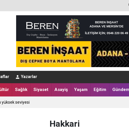
dolarlık rüşvet
aflar
Yazarlar
ıyor
ültür
Sağlık
Siyaset
Asayiş
Yaşam
Eğitim
Günde
n yüksek seviyesi
Hakkari