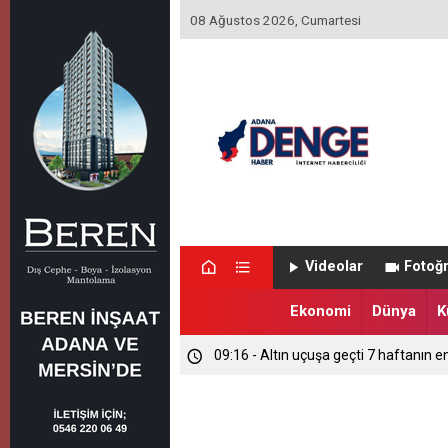
08 Ağustos 2026, Cumartesi
09:37 - Çikolata kutusunda 1,2 milyon 
Videolar
Fotoğr
09:27 - MGK bugün Beştepe'de toplan
Ekonomi
Dünya
K
09:16 - Altın uçuşa geçti 7 haftanın e