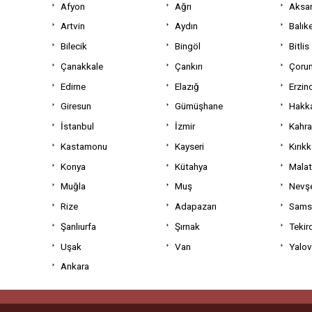
Afyon
Ağrı
Aksa
Artvin
Aydın
Balıke
Bilecik
Bingöl
Bitlis
Çanakkale
Çankırı
Çoru
Edirne
Elazığ
Erzin
Giresun
Gümüşhane
Hakka
İstanbul
İzmir
Kahr
Kastamonu
Kayseri
Kırıkk
Konya
Kütahya
Mala
Muğla
Muş
Nevşe
Rize
Adapazarı
Sams
Şanlıurfa
Şırnak
Tekir
Uşak
Van
Yalo
Ankara