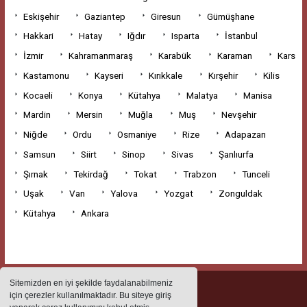
Eskişehir
Gaziantep
Giresun
Gümüşhane
Hakkari
Hatay
Iğdır
Isparta
İstanbul
İzmir
Kahramanmaraş
Karabük
Karaman
Kars
Kastamonu
Kayseri
Kırıkkale
Kırşehir
Kilis
Kocaeli
Konya
Kütahya
Malatya
Manisa
Mardin
Mersin
Muğla
Muş
Nevşehir
Niğde
Ordu
Osmaniye
Rize
Adapazarı
Samsun
Siirt
Sinop
Sivas
Şanlıurfa
Şırnak
Tekirdağ
Tokat
Trabzon
Tunceli
Uşak
Van
Yalova
Yozgat
Zonguldak
Kütahya
Ankara
Sitemizden en iyi şekilde faydalanabilmeniz
için çerezler kullanılmaktadır. Bu siteye giriş