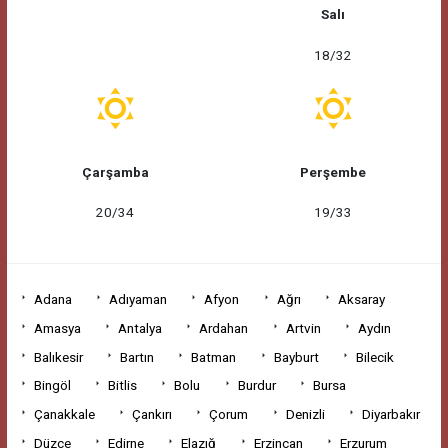
Salı
18/32
Çarşamba
Perşembe
20/34
19/33
Adana
Adıyaman
Afyon
Ağrı
Aksaray
Amasya
Antalya
Ardahan
Artvin
Aydın
Balıkesir
Bartın
Batman
Bayburt
Bilecik
Bingöl
Bitlis
Bolu
Burdur
Bursa
Çanakkale
Çankırı
Çorum
Denizli
Diyarbakır
Düzce
Edirne
Elazığ
Erzincan
Erzurum