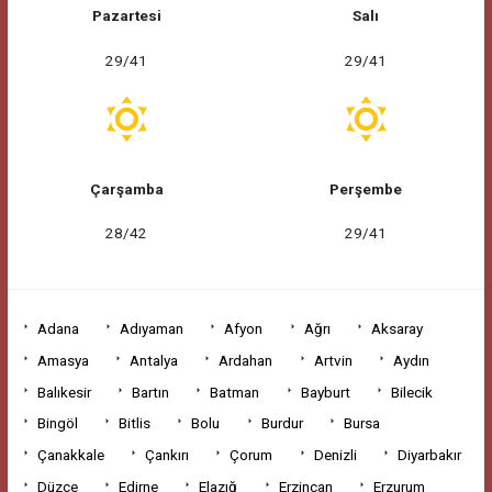
Pazartesi
Salı
29/41
29/41
Çarşamba
Perşembe
28/42
29/41
Adana
Adıyaman
Afyon
Ağrı
Aksaray
Amasya
Antalya
Ardahan
Artvin
Aydın
Balıkesir
Bartın
Batman
Bayburt
Bilecik
Bingöl
Bitlis
Bolu
Burdur
Bursa
Çanakkale
Çankırı
Çorum
Denizli
Diyarbakır
Düzce
Edirne
Elazığ
Erzincan
Erzurum