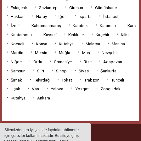
Eskişehir
Gaziantep
Giresun
Gümüşhane
Hakkari
Hatay
Iğdır
Isparta
İstanbul
İzmir
Kahramanmaraş
Karabük
Karaman
Kars
Kastamonu
Kayseri
Kırıkkale
Kırşehir
Kilis
Kocaeli
Konya
Kütahya
Malatya
Manisa
Mardin
Mersin
Muğla
Muş
Nevşehir
Niğde
Ordu
Osmaniye
Rize
Adapazarı
Samsun
Siirt
Sinop
Sivas
Şanlıurfa
Şırnak
Tekirdağ
Tokat
Trabzon
Tunceli
Uşak
Van
Yalova
Yozgat
Zonguldak
Kütahya
Ankara
Sitemizden en iyi şekilde faydalanabilmeniz
için çerezler kullanılmaktadır. Bu siteye giriş