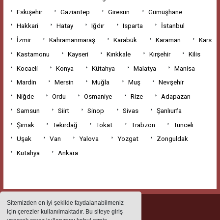
Eskişehir
Gaziantep
Giresun
Gümüşhane
Hakkari
Hatay
Iğdır
Isparta
İstanbul
İzmir
Kahramanmaraş
Karabük
Karaman
Kars
Kastamonu
Kayseri
Kırıkkale
Kırşehir
Kilis
Kocaeli
Konya
Kütahya
Malatya
Manisa
Mardin
Mersin
Muğla
Muş
Nevşehir
Niğde
Ordu
Osmaniye
Rize
Adapazarı
Samsun
Siirt
Sinop
Sivas
Şanlıurfa
Şırnak
Tekirdağ
Tokat
Trabzon
Tunceli
Uşak
Van
Yalova
Yozgat
Zonguldak
Kütahya
Ankara
Sitemizden en iyi şekilde faydalanabilmeniz
için çerezler kullanılmaktadır. Bu siteye giriş