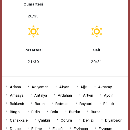
Cumartesi
20/33
Pazartesi
Salı
21/30
20/31
Adana
Adıyaman
Afyon
Ağrı
Aksaray
Amasya
Antalya
Ardahan
Artvin
Aydın
Balıkesir
Bartın
Batman
Bayburt
Bilecik
Bingöl
Bitlis
Bolu
Burdur
Bursa
Çanakkale
Çankırı
Çorum
Denizli
Diyarbakır
Düzce
Edirne
Elazığ
Erzincan
Erzurum