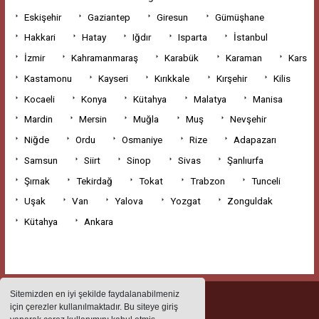
Eskişehir
Gaziantep
Giresun
Gümüşhane
Hakkari
Hatay
Iğdır
Isparta
İstanbul
İzmir
Kahramanmaraş
Karabük
Karaman
Kars
Kastamonu
Kayseri
Kırıkkale
Kırşehir
Kilis
Kocaeli
Konya
Kütahya
Malatya
Manisa
Mardin
Mersin
Muğla
Muş
Nevşehir
Niğde
Ordu
Osmaniye
Rize
Adapazarı
Samsun
Siirt
Sinop
Sivas
Şanlıurfa
Şırnak
Tekirdağ
Tokat
Trabzon
Tunceli
Uşak
Van
Yalova
Yozgat
Zonguldak
Kütahya
Ankara
Sitemizden en iyi şekilde faydalanabilmeniz
için çerezler kullanılmaktadır. Bu siteye giriş