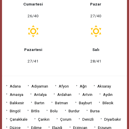
Cumartesi
Pazar
26/40
27/40
Pazartesi
Salı
27/41
28/41
Adana
Adıyaman
Afyon
Ağrı
Aksaray
Amasya
Antalya
Ardahan
Artvin
Aydın
Balıkesir
Bartın
Batman
Bayburt
Bilecik
Bingöl
Bitlis
Bolu
Burdur
Bursa
Çanakkale
Çankırı
Çorum
Denizli
Diyarbakır
Düzce
Edirne
Elazığ
Erzincan
Erzurum