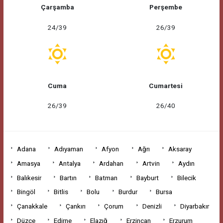
Çarşamba
Perşembe
24/39
26/39
Cuma
Cumartesi
26/39
26/40
Adana
Adıyaman
Afyon
Ağrı
Aksaray
Amasya
Antalya
Ardahan
Artvin
Aydın
Balıkesir
Bartın
Batman
Bayburt
Bilecik
Bingöl
Bitlis
Bolu
Burdur
Bursa
Çanakkale
Çankırı
Çorum
Denizli
Diyarbakır
Düzce
Edirne
Elazığ
Erzincan
Erzurum