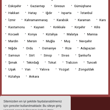
Eskişehir
Gaziantep
Giresun
Gümüşhane
Hakkari
Hatay
Iğdır
Isparta
İstanbul
İzmir
Kahramanmaraş
Karabük
Karaman
Kars
Kastamonu
Kayseri
Kırıkkale
Kırşehir
Kilis
Kocaeli
Konya
Kütahya
Malatya
Manisa
Mardin
Mersin
Muğla
Muş
Nevşehir
Niğde
Ordu
Osmaniye
Rize
Adapazarı
Samsun
Siirt
Sinop
Sivas
Şanlıurfa
Şırnak
Tekirdağ
Tokat
Trabzon
Tunceli
Uşak
Van
Yalova
Yozgat
Zonguldak
Kütahya
Ankara
Sitemizden en iyi şekilde faydalanabilmeniz
için çerezler kullanılmaktadır. Bu siteye giriş